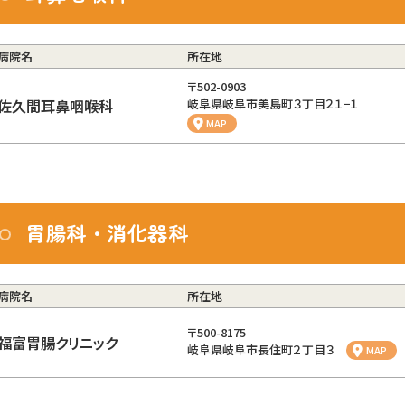
病院名
所在地
〒502-0903
佐久間耳鼻咽喉科
岐阜県岐阜市美島町３丁目２１−１
MAP
胃腸科・消化器科
病院名
所在地
〒500-8175
福富胃腸クリニック
岐阜県岐阜市長住町２丁目３
MAP