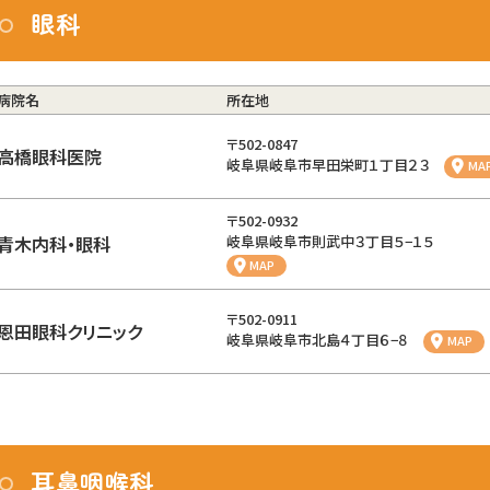
眼科
病院名
所在地
〒502-0847
高橋眼科医院
岐阜県岐阜市早田栄町１丁目２３
MA
〒502-0932
青木内科・眼科
岐阜県岐阜市則武中３丁目５−１５
MAP
〒502-0911
恩田眼科クリニック
岐阜県岐阜市北島４丁目６−８
MAP
耳鼻咽喉科