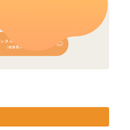
に関しては、メンタルヘルスガイドブック
ムページ・精神保健福祉センター）を参考
ンタルヘルスガイドブック
（岐阜県ホームページ）