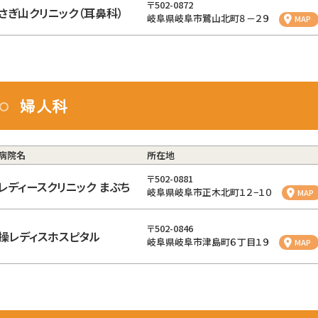
〒502-0872
さぎ山クリニック（耳鼻科）
岐阜県岐阜市鷺山北町８－２９
MAP
婦人科
病院名
所在地
〒502-0881
レディースクリニック まぶち
岐阜県岐阜市正木北町１２−１０
MAP
〒502-0846
操レディスホスピタル
岐阜県岐阜市津島町６丁目１９
MAP