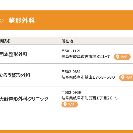
整形外科
病院名
所在地
〒501-1121
西本整形外科
岐阜県岐阜市古市場３２１−７
MAP
〒502-0851
たろう整形外科
岐阜県岐阜市鷺山１７６８−５８０
MAP
〒502-0939
大野整形外科クリニック
岐阜県岐阜市則武西１丁目２０−５
MAP