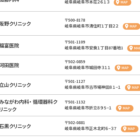
岐阜県岐阜市本荘２６１３
MAP
〒500-8178
阪野クリニック
岐阜県岐阜市清住町１丁目２２
MAP
〒501-1109
福富医院
岐阜県岐阜市安食１丁目87番地1
MA
〒502-0859
河田医院
岐阜県岐阜市城田寺３１１
MAP
〒501-1127
立山クリニック
岐阜県岐阜市古市場神田８１−１
MAP
みながわ内科・ 循環器科ク
〒501-1132
岐阜県岐阜市折立８９５−１
リニック
MAP
〒502-0881
石黒クリニック
岐阜県岐阜市正木北町６−３７
MAP