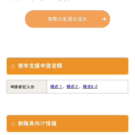
実際の支援の流れ
修学支援申請書類
様式１
、
様式２
、
様式
4-2
申請者記入分
教職員向け情報