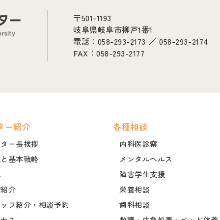
〒501-1193
岐阜県岐阜市柳戸1番1
電話：058-293-2173 ／ 058-293-2174
FAX：058-293-2177
ター紹介
各種相談
ンター長挨拶
内科医診察
章と基本戦略
メンタルヘルス
革
障害学生支援
設紹介
栄養相談
タッフ紹介・相談予約
歯科相談
クセス
救護・応急処置・ベッド休養