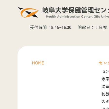
受付時間：8:45~16:30
閉館日：土日祝
HOME
セン
セ
憲
沿
施
ス
ア