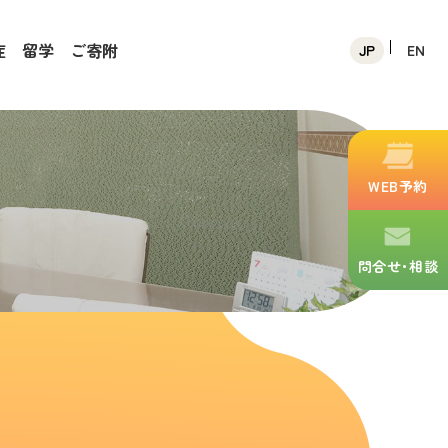
症
留学
ご寄附
JP
EN
WEB予約
問合せ･相談
され、「生涯健康を目指した学生健