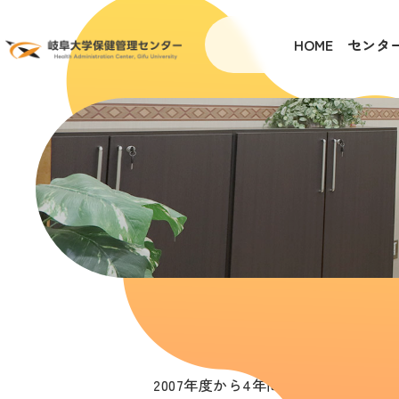
HOME
センタ
2007
年度から
4
年間、文部科学省の「