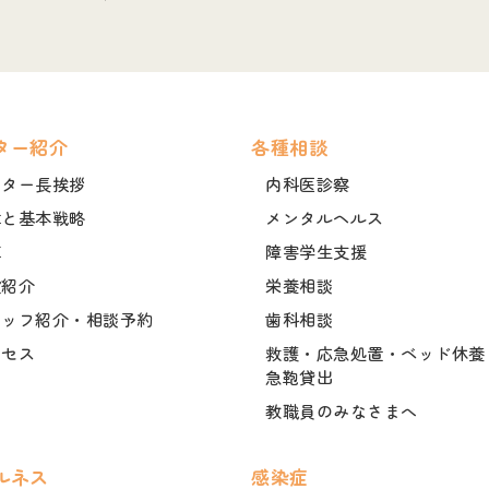
ター紹介
各種相談
ンター長挨拶
内科医診察
章と基本戦略
メンタルヘルス
革
障害学生支援
設紹介
栄養相談
タッフ紹介・相談予約
歯科相談
クセス
救護・応急処置・ベッド休養
急鞄貸出
教職員のみなさまへ
ルネス
感染症