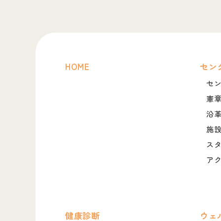
HOME
セン
セ
憲
沿
施
ス
ア
健康診断
ウェ