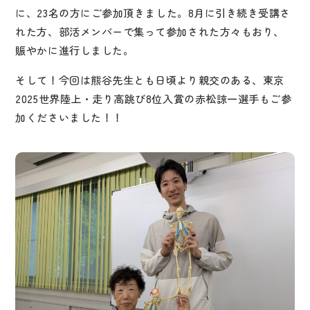
に、
23
名の方にご参加頂きました。
8
月に引き続き受講さ
れた方、部活メンバーで集って参加された方々もおり、
賑やかに進行しました。
そして！今回は熊谷先生とも日頃より親交のある、東京
2025世界陸上・走り高跳び8位入賞の赤松諒一選手もご参
加くださいました！！